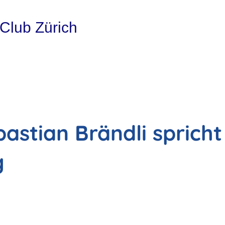
 Club Zürich
ebastian Brändli spric
g